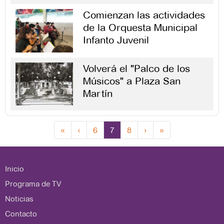
Comienzan las actividades
de la Orquesta Municipal
Infanto Juvenil
Volverá el "Palco de los
Músicos" a Plaza San
Martín
«
‹
6
7
8
›
»
Inicio
Programa de TV
Noticias
Contacto