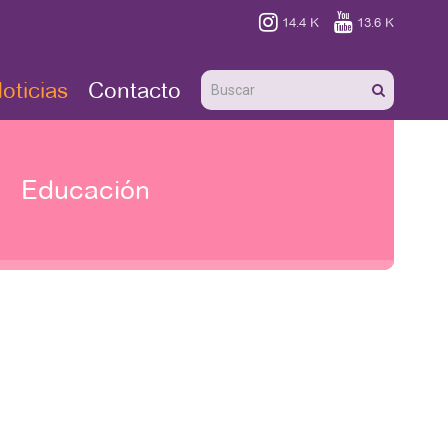


14.4 K
13.6 K
oticias
Contacto
Educación