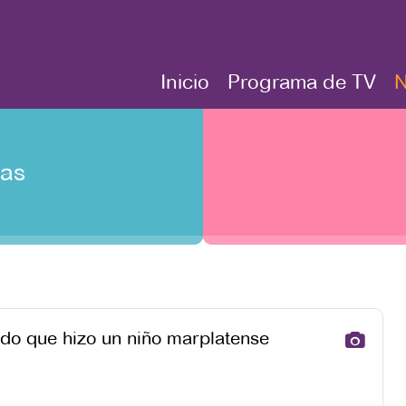
Inicio
Programa de TV
N
tas
do que hizo un niño marplatense