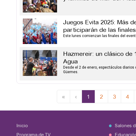
Juegos Evita 2025: Más de
participarán de las finale
Este lunes comienzan las finales del event
Hazmereir: un clásico de 
Agua
Desde el 2 de enero, espectáculos diarios d
Güemes.
«
‹
1
2
3
4
Inicio
Salones d
Programa de TV
Educació