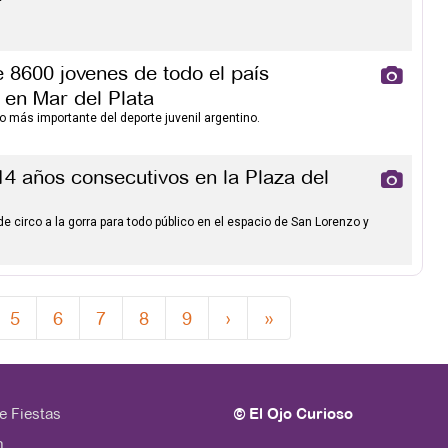
 8600 jovenes de todo el país
s en Mar del Plata
o más importante del deporte juvenil argentino.
14 años consecutivos en la Plaza del
e circo a la gorra para todo público en el espacio de San Lorenzo y
5
6
7
8
9
›
»
e Fiestas
© El Ojo Curioso
n