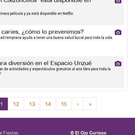
 Calzoncillos" está disponible en
era película y ya está disponible en Netflix.
e caries, ¿cómo lo prevenimos?
dad temprana ayuda a tener una buena salud bucal para toda la vida.
ura diversión en el Espacio Unzué
r de actividades y espectáculos gratuitos al aire libre para toda la
!
1
12
13
14
15
›
»
e Fiestas
© El Ojo Curioso