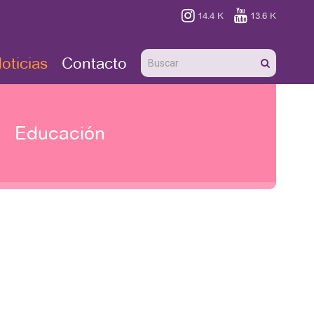


14.4 K
13.6 K
oticias
Contacto
Educación