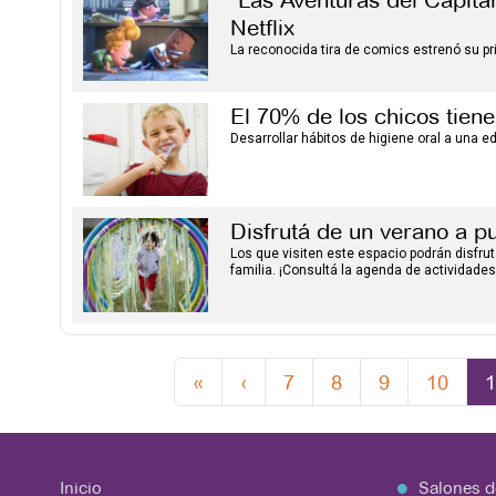
"Las Aventuras del Capitán
Netflix
La reconocida tira de comics estrenó su prim
El 70% de los chicos tien
Desarrollar hábitos de higiene oral a una e
Disfrutá de un verano a p
Los que visiten este espacio podrán disfruta
familia. ¡Consultá la agenda de actividades
«
‹
7
8
9
10
1
Inicio
Salones d