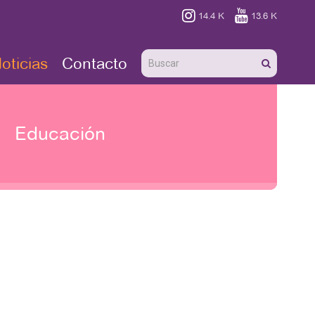


14.4 K
13.6 K
oticias
Contacto
Educación