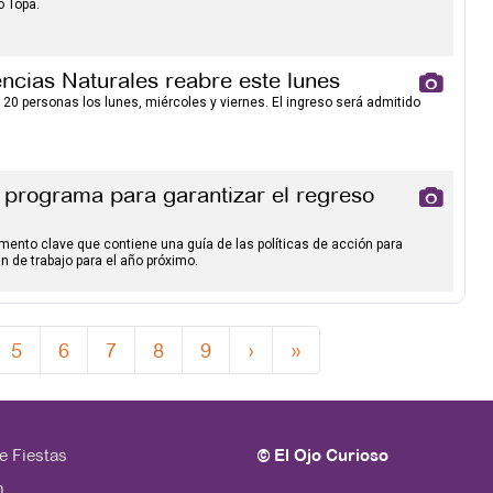
o Topa.
ncias Naturales reabre este lunes
 20 personas los lunes, miércoles y viernes. El ingreso será admitido
n programa para garantizar el regreso
ento clave que contiene una guía de las políticas de acción para
n de trabajo para el año próximo.
5
6
7
8
9
›
»
e Fiestas
© El Ojo Curioso
n