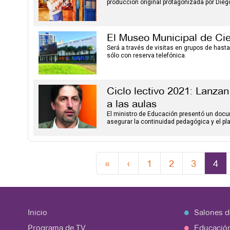
producción original protagonizada por Dieg
El Museo Municipal de Cie
Será a través de visitas en grupos de hasta
sólo con reserva telefónica.
Ciclo lectivo 2021: Lanza
a las aulas
El ministro de Educación presentó un docum
asegurar la continuidad pedagógica y el pla
«
‹
1
2
3
4
Inicio
Salones d
Programa de TV
Educació