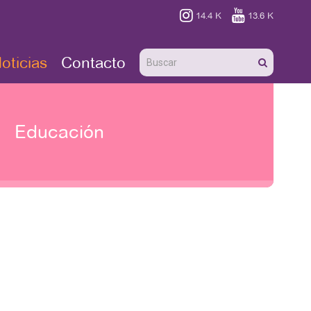


14.4 K
13.6 K
oticias
Contacto
Educación