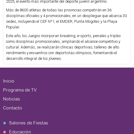
2025, el evento más importante del deporte juvenil argentino.
Más de 8600 atletas de todas las provincias competirán en 36
disciplinas oficiales y 4 promocionales, en un despliegue que abarca 30
sedes, incluyendo el CEF Nº1, el EMDER, Punta Mogotes y la Playa
Popular.
Este año, los Juegos incorporan breaking, e-sports, penales y triples
como disciplinas promocionales, ampliando el alcance competitivo y
cultural. Además, se realizarán clínicas deportivas, talleres de alto
rendimiento y encuentros con deportistas olímpicos, fomentando el
desarrollo integral de los jóvenes.
Inicio
Programa de TV
Noticias
Contacto
Salones de Fiestas
Educación