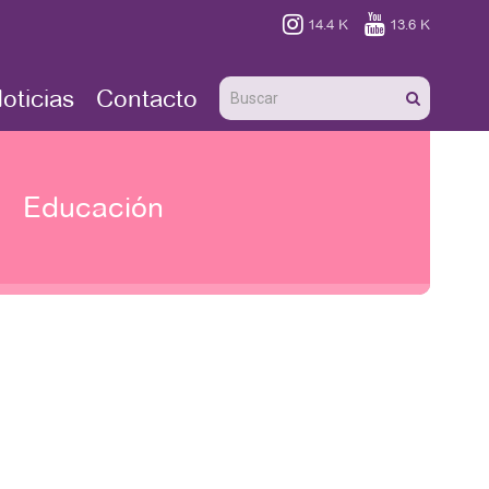


14.4 K
13.6 K
oticias
Contacto
Educación