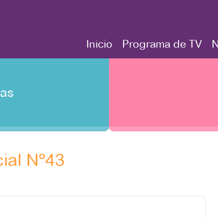
Inicio
Programa de TV
N
tas
cial Nº43